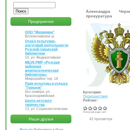
Поиск
Александра Черн
прокуратура
Предприятия
ООО "Меридиан"
Волоколамское ш
Отдел культурно-
досуговой деятельности
Рузской городской
библиотеки
10, ул. Федеративная
МБУК РМР «Рузская
районная
межпоселенческая
библиотека»
Микрорайон тер, 18
Парк культуры и отдыха
"Городок"
без номера, ул.
Категория:
Красноармейская
Происшествия
Рейтинг:
Центр детского
творчества
13, ул. Социалистическая
Голосов еще нет
Наши друзья
42 просмотра
Руза.ру
Вебкамера в Рузе