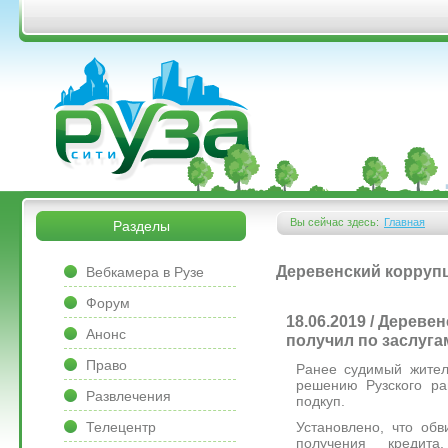
Перейти к основному содержанию
&bsps;
&bsps;
Вы сейчас здесь:
Главная
Разделы
Вы здесь
&bsps;
Деревенский коррупц
Вебкамера в Рузе
Форум
18.06.2019 / Дерев
Анонс
получил по заслуга
Право
Ранее судимый жител
решению Рузского ра
Развлечения
подкуп.
Установлено, что об
Телецентр
получения кредит