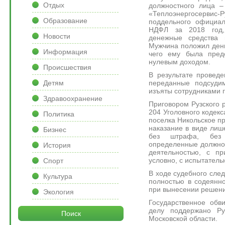
Отдых
должностного лица –
«Теплоэнергосервис-Р
Образование
поддельного официал
НДФЛ за 2018 год,
Новости
денежные средства 
Мужчина положил день
Информация
чего ему была предс
нулевым доходом.
Происшествия
В результате провед
переданные подсуди
Детям
изъяты сотрудниками 
Здравоохранение
Приговором Рузского р
204 Уголовного кодек
Политика
поселка Никольское п
наказание в виде лиш
Бизнес
без штрафа, без
определенные должно
История
деятельностью, с п
условно, с испытатель
Спорт
В ходе судебного сле
Культура
полностью в содеянно
при вынесении решени
Экология
Государственное обв
делу поддержано Руз
Поиск
Московской области.