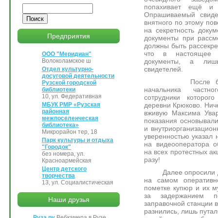
попахивает ещё и 
Поиск
Опрашиваемый свидет
внятного по этому пов
на секретность докум
Предприятия
документы при рассм
должны быть рассекре
что в настоящее 
ООО "Меридиан"
документы, а лиш
Волоколамское ш
свидетелей.
Отдел культурно-
досуговой деятельности
После большог
Рузской городской
начальника частно
библиотеки
10, ул. Федеративная
сотрудники которог
деревни Крюково. Ниче
МБУК РМР «Рузская
районная
вживую Максима Увар
межпоселенческая
показания основывали
библиотека»
и внутриорганизацион
Микрорайон тер, 18
уверенностью указал н
Парк культуры и отдыха
на видеооператора о
"Городок"
на всех протестных ак
без номера, ул.
разу!
Красноармейская
Центр детского
Далее опросили дву
творчества
на самом оперативн
13, ул. Социалистическая
пометке купюр и их 
за задержанием п
Наши друзья
заправочной станции в
разнились, лишь путал
Руза.ру
Вебкамера в Рузе