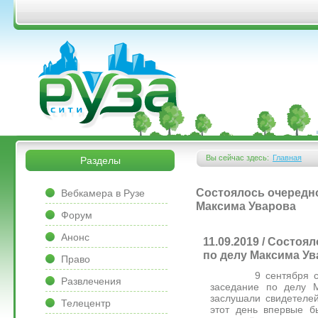
Перейти к основному содержанию
&bsps;
&bsps;
Вы сейчас здесь:
Главная
Разделы
Вы здесь
&bsps;
Состоялось очередно
Вебкамера в Рузе
Максима Уварова
Форум
Анонс
11.09.2019 / Состоя
по делу Максима Ув
Право
9 сентября состо
Развлечения
заседание по делу М
заслушали свидетеле
Телецентр
этот день впервые б