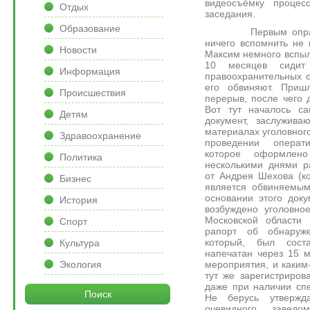
видеосъёмку проце
Отдых
заседания.
Образование
Первым опрашива
ничего вспомнить не 
Новости
Максим немного вспыли
10 месяцев сидит
Информация
правоохранительных о
его обвиняют. Пришл
Происшествия
перерыв, после чего 
Вот тут началось са
Детям
документ, заслужива
материалах уголовног
Здравоохранение
проведении операти
которое оформлен
Политика
несколькими днями р
от Андрея Шехова (к
Бизнес
является обвиняемым
основании этого док
История
возбуждено уголовно
Московской области
Спорт
рапорт об обнаруже
который, был сост
Культура
напечатан через 15 
мероприятия, и каки
Экология
тут же зарегистриров
даже при наличии спе
Поиск
Не берусь утвержд
очевидного завед