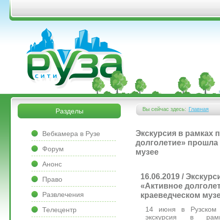
Перейти к основному содержанию
&bsps;
&bsps;
Вы сейчас здесь:
Главная
Разделы
Вы здесь
&bsps;
Экскурсия в рамках
Вебкамера в Рузе
долголетие» прошла 
Форум
музее
Анонс
16.06.2019 / Экскур
Право
«Активное долголе
Развлечения
краеведческом муз
14 июня в Рузском 
Телецентр
экскурсия в рам