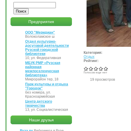
Поиск
Предприятия
ООО "Меридиан"
Волоколамское ш
Отдел культурно-
досуговой деятельности
Рузской городской
Категория:
библиотеки
Отдых
10, ул. Федеративная
Рейтинг:
МБУК РМР «Рузская
районная
межпоселенческая
Голосов еще нет
библиотека»
Микрорайон тер, 18
19 просмотров
Парк культуры и отдыха
"Городок"
без номера, ул.
Красноармейская
Центр детского
творчества
13, ул. Социалистическая
Наши друзья
Руза.ру
Вебкамера в Рузе