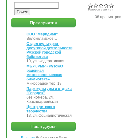
Поиск
Голосов еще нет
38 просмотров
Предприятия
ООО "Меридиан"
Волоколамское ш
Отдел культурно-
досуговой деятельности
Рузской городской
библиотеки
10, ул. Федеративная
МБУК РМР «Рузская
районная
межпоселенческая
библиотека»
Микрорайон тер, 18
Парк культуры и отдыха
"Городок"
без номера, ул.
Красноармейская
Центр детского
творчества
13, ул. Социалистическая
Наши друзья
Руза.ру
Вебкамера в Рузе