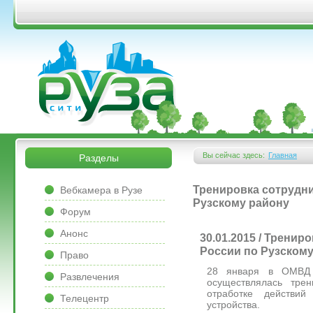
Перейти к основному содержанию
&bsps;
&bsps;
Вы сейчас здесь:
Главная
Разделы
Вы здесь
&bsps;
Тренировка сотрудн
Вебкамера в Рузе
Рузскому району
Форум
Анонс
30.01.2015 / Трени
России по Рузскому
Право
28 января в ОМВД 
Развлечения
осуществлялась тре
отработке действий
Телецентр
устройства.