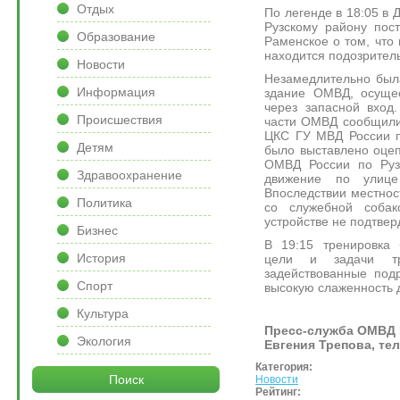
Отдых
По легенде в 18:05 в
Рузскому району пос
Образование
Раменское о том, что
находится подозрител
Новости
Незамедлительно был
Информация
здание ОМВД, осущес
через запасной вход
Происшествия
части ОМВД сообщили
ЦКС ГУ МВД России п
Детям
было выставлено оце
ОМВД России по Руз
Здравоохранение
движение по улице
Впоследствии местнос
Политика
со служебной соба
устройстве не подтвер
Бизнес
В 19:15 тренировка 
История
цели и задачи тр
задействованные под
Спорт
высокую слаженность д
Культура
Пресс-служба ОМВД 
Экология
Евгения Трепова, тел
Категория:
Поиск
Новости
Рейтинг: