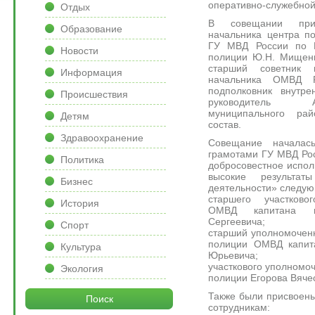
оперативно-служебной 
Отдых
В совещании прин
Образование
начальника центра п
ГУ МВД России по М
Новости
полиции Ю.Н. Мищенк
старший советник
Информация
начальника ОМВД 
подполковник внутре
Происшествия
руководитель А
муниципального ра
Детям
состав.
Здравоохранение
Совещание началас
грамотами ГУ МВД Рос
Политика
добросовестное испол
высокие результа
Бизнес
деятельности» следую
старшего участково
История
ОМВД капитана п
Сергеевича;
Спорт
старший уполномоченн
полиции ОМВД капит
Культура
Юрьевича;
участкового уполномо
Экология
полиции Егорова Вяче
Также были присвоен
Поиск
сотрудникам: