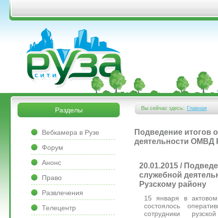
Перейти к основному содержанию
&bsps;
&bsps;
Вы сейчас здесь:
Главная
Разделы
Вы здесь
&bsps;
Подведение итогов 
Вебкамера в Рузе
деятельности ОМВД 
Форум
Анонс
20.01.2015 / Подвед
служебной деятель
Право
Рузскому району
Развлечения
15 января в актовом
состоялось операти
Телецентр
сотрудники рузск