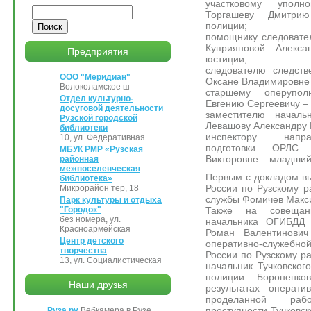
участковому упол
Поиск
Торгашеву Дмитри
полиции;
помощнику следовате
Куприяновой Алекс
Предприятия
юстиции;
следователю следст
ООО "Меридиан"
Оксане Владимировне 
Волоколамское ш
старшему оперупо
Отдел культурно-
Евгению Сергеевичу –
досуговой деятельности
заместителю начал
Рузской городской
Левашову Александру 
библиотеки
инспектору напра
10, ул. Федеративная
подготовки ОРЛС
МБУК РМР «Рузская
Викторовне – младший
районная
межпоселенческая
Первым с докладом в
библиотека»
России по Рузскому р
Микрорайон тер, 18
службы Фомичев Макс
Парк культуры и отдыха
Также на совещан
"Городок"
без номера, ул.
начальника ОГИБДД
Красноармейская
Роман Валентинович
Центр детского
оперативно-служебн
творчества
России по Рузскому ра
13, ул. Социалистическая
начальник Тучковског
полиции Бороненк
Наши друзья
результатах операти
проделанной раб
преступности Тучковск
Руза.ру
Вебкамера в Рузе