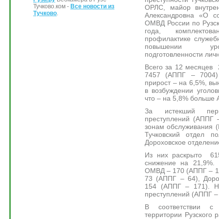
Тучково.ком -
Все новости из
ОРЛС, майор внутре
Тучково
.
Александровна «О с
ОМВД России по Рузск
года, комплектова
профилактике служеб
повышении уро
подготовленности лич
Всего за 12 месяцев
7457 (АППГ – 7004)
прирост – на 6,5%, вы
в возбуждении уголо
что – на 5,8% больше 
За истекший пери
преступлений (АППГ 
зонам обслуживания (
Тучковский отдел п
Дороховское отделени
Из них раскрыто 615
снижение на 21,9%. 
ОМВД – 170 (АППГ – 13
73 (АППГ – 64), Дор
154 (АППГ – 171). 
преступлений (АППГ – 
В соответствии с
территории Рузского 