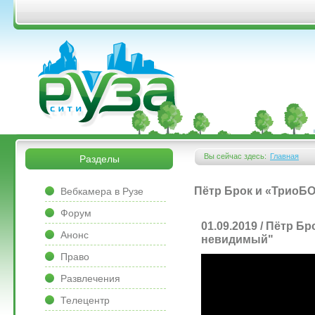
Перейти к основному содержанию
&bsps;
&bsps;
Вы сейчас здесь:
Главная
Разделы
Вы здесь
&bsps;
Пётр Брок и «ТриоБО
Вебкамера в Рузе
Форум
01.09.2019 / Пётр Б
Анонс
невидимый"
Право
Развлечения
Телецентр