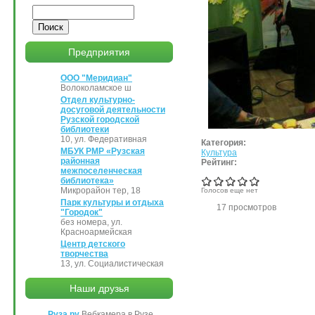
Поиск
Предприятия
ООО "Меридиан"
Волоколамское ш
Отдел культурно-
досуговой деятельности
Рузской городской
библиотеки
10, ул. Федеративная
Категория:
МБУК РМР «Рузская
Культура
районная
Рейтинг:
межпоселенческая
библиотека»
Микрорайон тер, 18
Голосов еще нет
Парк культуры и отдыха
17 просмотров
"Городок"
без номера, ул.
Красноармейская
Центр детского
творчества
13, ул. Социалистическая
Наши друзья
Руза.ру
Вебкамера в Рузе