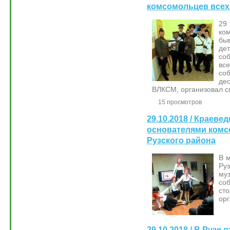
комсомольцев всех
29
ко
бы
де
со
вс
со
де
ВЛКСМ, организовал с
15 просмотров
29.10.2018 / Краеве
основателями комс
Рузского района
В м
Ру
му
со
ст
орг
29.10.2018 / В Рузе