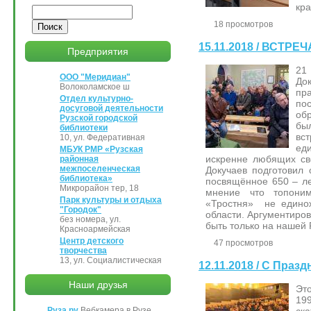
кра
Поиск
18 просмотров
15.11.2018 / ВСТР
Предприятия
21
ООО "Меридиан"
До
Волоколамское ш
пр
Отдел культурно-
по
досуговой деятельности
об
Рузской городской
бы
библиотеки
в
10, ул. Федеративная
ед
МБУК РМР «Рузская
искренне любящих св
районная
межпоселенческая
Докучаев подготовил 
библиотека»
посвящённое 650 – ле
Микрорайон тер, 18
мнение что топони
Парк культуры и отдыха
«Тростня» не единож
"Городок"
области. Аргументиров
без номера, ул.
быть только на нашей 
Красноармейская
Центр детского
47 просмотров
творчества
13, ул. Социалистическая
12.11.2018 / С Пра
Наши друзья
Эт
19
ск
Руза.ру
Вебкамера в Рузе