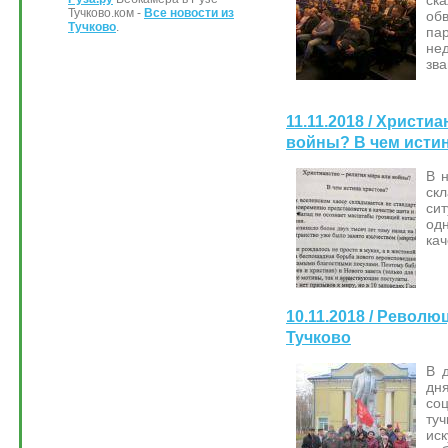
Тучково.ком -
Все новости из
об
Тучково
.
па
не
зва
11.11.2018 / Христи
войны? В чем исти
В 
ск
си
од
кач
10.11.2018 / Револ
Тучково
В 
дн
со
ту
иск