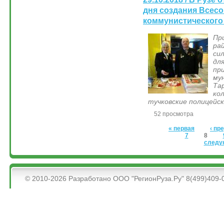
дня создания Всес
коммунистического
Пр
ра
си
дл
п
му
Т
ко
тучковские полицейск
52 просмотра
Страницы
« первая
‹ п
7
8
следу
&bsps;
© 2010-2026 Разработано ООО "РегионРуза.Ру" 8(499)409-