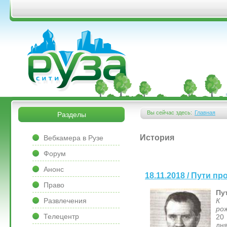
Перейти к основному содержанию
&bsps;
&bsps;
Вы сейчас здесь:
Главная
Разделы
Вы здесь
&bsps;
История
Вебкамера в Рузе
Форум
Анонс
18.11.2018 / Пути п
Право
Пу
Развлечения
К
ро
Телецентр
20
дн