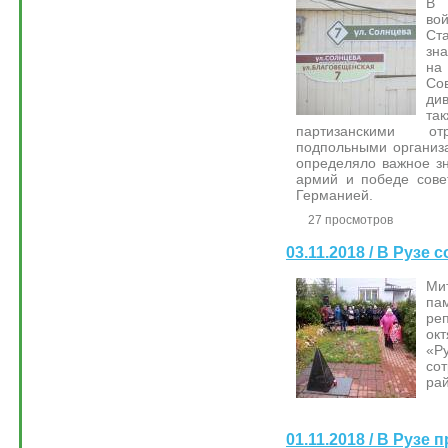
В 
во
Ст
зн
на
Со
ди
та
партизанскими 
подпольными организа
определяло важное з
армий и победе сове
Германией.
27 просмотров
03.11.2018 / В Рузе
Ми
па
ре
ок
«
со
ра
01.11.2018 / В Рузе