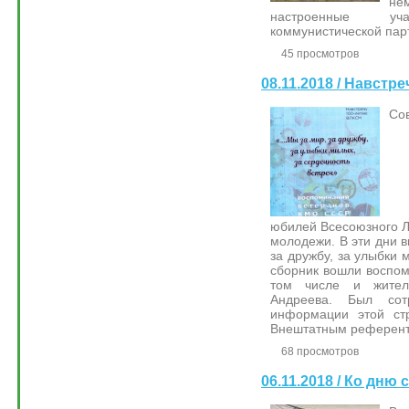
не
настроенные уч
коммунистической пар
45 просмотров
08.11.2018 / Навст
Со
юбилей Всесоюзного Л
молодежи. В эти дни в
за дружбу, за улыбки 
сборник вошли воспо
том числе и жите
Андреева. Был со
информации этой стр
Внештатным референто
68 просмотров
06.11.2018 / Ко дню