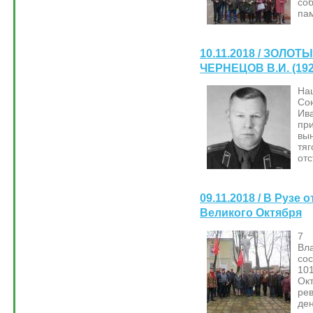
со
пам
10.11.2018 / ЗОЛО
ЧЕРНЕЦОВ В.И. (192
На
С
И
пр
вы
тя
отс
09.11.2018 / В Рузе
Великого Октября
7 
Вл
со
10
Ок
ре
д