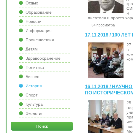
Отдых
кр
СИ
Образование
и 
писателя и просто хор
Новости
34 просмотра
Информация
17.11.2018 / 100 Л
Происшествия
27
Детям
в 
ко
Здравоохранение
ко
Политика
Бизнес
История
16.11.2018 / НАУ
ПО ИСТОРИЧЕСКО
Спорт
25
Культура
го
ун
Экология
пр
ис
Поиск
по
Мо