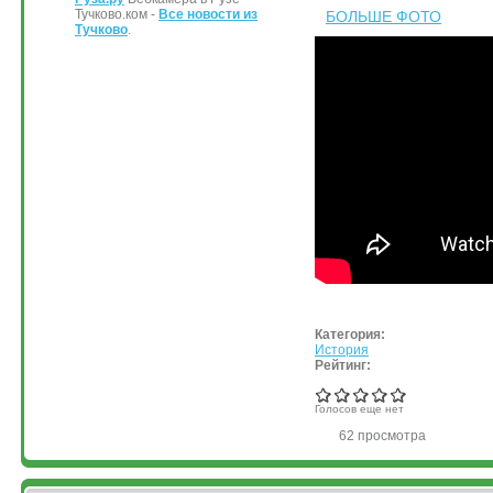
Тучково.ком -
Все новости из
БОЛЬШЕ ФОТО
Тучково
.
Категория:
История
Рейтинг:
Голосов еще нет
62 просмотра
&bsps;