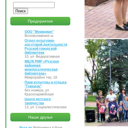
Поиск
Предприятия
ООО "Меридиан"
Волоколамское ш
Отдел культурно-
досуговой деятельности
Рузской городской
библиотеки
10, ул. Федеративная
МБУК РМР «Рузская
районная
межпоселенческая
библиотека»
Микрорайон тер, 18
Парк культуры и отдыха
"Городок"
без номера, ул.
Красноармейская
Центр детского
творчества
13, ул. Социалистическая
Наши друзья
Руза.ру
Вебкамера в Рузе