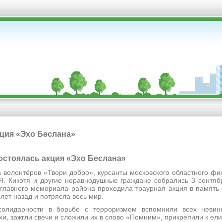
кция «Эхо Беслана»
 состоялась акция «Эхо Беслана»
онтёров «Твори добро», курсанты московского областного фил
. Кикотя и другие неравнодушные граждане собрались 3 сентябр
 главного мемориала района проходила траурная акция в память 
лет назад и потрясла весь мир.
сти в борьбе с терроризмом вспомнили всех невинны
, зажгли свечи и сложили их в слово «Помним», прикрепили к ел