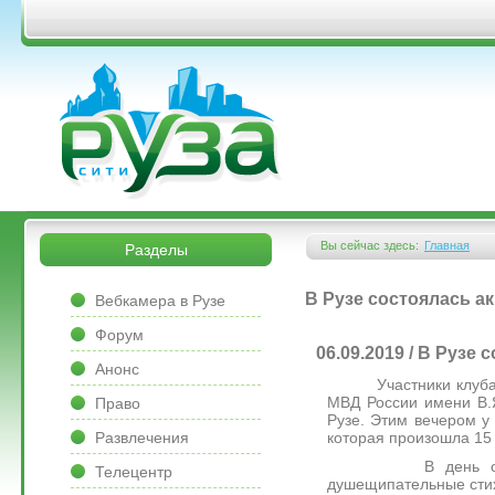
Перейти к основному содержанию
&bsps;
&bsps;
Вы сейчас здесь:
Главная
Разделы
Вы здесь
&bsps;
В Рузе состоялась а
Вебкамера в Рузе
Форум
06.09.2019 / В Рузе
Анонс
Участники клуба вол
МВД России имени В.Я
Право
Рузе. Этим вечером у
которая произошла 15 
Развлечения
В день солидарно
Телецентр
душещипательные стихи