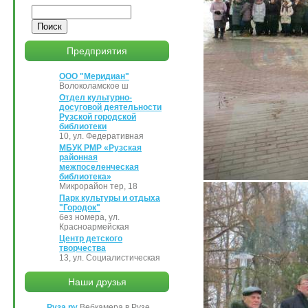
Поиск
Предприятия
ООО "Меридиан"
Волоколамское ш
Отдел культурно-
досуговой деятельности
Рузской городской
библиотеки
10, ул. Федеративная
МБУК РМР «Рузская
районная
межпоселенческая
библиотека»
Микрорайон тер, 18
Парк культуры и отдыха
"Городок"
без номера, ул.
Красноармейская
Центр детского
творчества
13, ул. Социалистическая
Наши друзья
Руза.ру
Вебкамера в Рузе