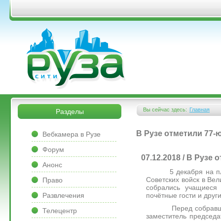
Перейти к основному содержанию
&bsps;
&bsps;
Вы сейчас здесь:
Главная
Разделы
Вы здесь
&bsps;
В Рузе отметили 77-
Вебкамера в Рузе
Форум
07.12.2018 / В Руз
Анонс
5 декабря на площад
Советских войск в Вел
Право
собрались учащиеся 
почётные гости и дру
Развлечения
Перед собравшимися
Телецентр
заместитель председа