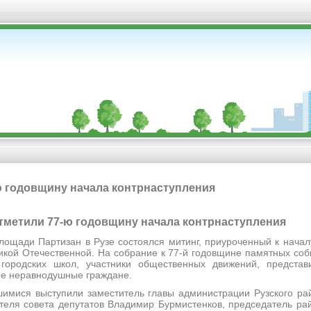
ю годовщину начала контрнаступления
е отметили 77-ю годовщину начала контрнаступления
и Партизан в Рузе состоялся митинг, приуроченный к началу
икой Отечественной. На собрание к 77-й годовщине памятных соб
городских школ, участники общественных движений, представи
гие неравнодушные граждане.
 выступили заместитель главы администрации Рузского рай
теля совета депутатов Владимир Бурмистенков, председатель ра