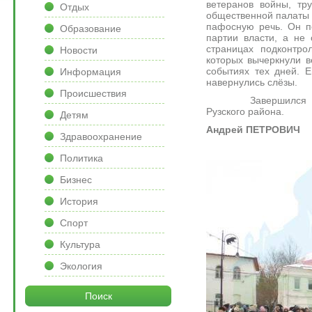
ветеранов войны, тр
Отдых
общественной палаты 
пафосную речь. Он п
Образование
партии власти, а не
страницах подконтр
Новости
которых вычеркнули в
событиях тех дней. Е
Информация
навернулись слёзы.
Происшествия
Завершился митинг
Рузского района.
Детям
Андрей ПЕТРОВИЧ
Здравоохранение
Политика
Бизнес
История
Спорт
Культура
Экология
Поиск