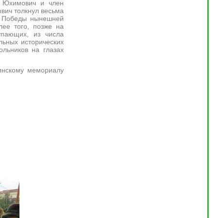
й Юхимович и член
вич толкнул весьма
й Победы нынешней
ее того, позже на
упающих, из числа
льных исторических
ольников на глазах
нскому мемориалу