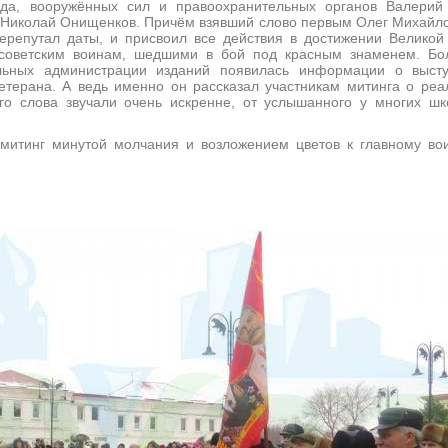
уда, вооружённых сил и правоохранительных органов Валери
Николай Онищенков. Причём взявший слово первым Олег Михайло
ерепутал даты, и присвоил все действия в достижении Велико
 советским воинам, шедшими в бой под красным знаменем. Бол
ольных администрации изданий появилась информации о выст
етерана. А ведь именно он рассказал участникам митинга о реа
го слова звучали очень искренне, от услышанного у многих шк
 минутой молчания и возложением цветов к главному вои