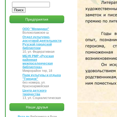
Поиск
Предприятия
ООО "Меридиан"
Волоколамское ш
Отдел культурно-
досуговой деятельности
Рузской городской
библиотеки
10, ул. Федеративная
МБУК РМР «Рузская
районная
межпоселенческая
библиотека»
Микрорайон тер, 18
Парк культуры и отдыха
"Городок"
без номера, ул.
Красноармейская
Центр детского
творчества
13, ул. Социалистическая
Наши друзья
Руза.ру
Вебкамера в Рузе