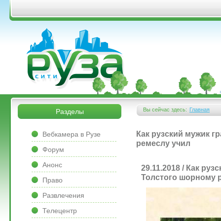
Перейти к основному содержанию
&bsps;
&bsps;
Вы сейчас здесь:
Главная
Разделы
Вы здесь
&bsps;
Как рузский мужик г
Вебкамера в Рузе
ремеслу учил
Форум
Анонс
29.11.2018 / Как ру
Толстого шорному 
Право
Развлечения
Телецентр