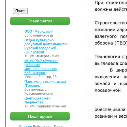
Поиск
Предприятия
ООО "Меридиан"
Волоколамское ш
Отдел культурно-
досуговой деятельности
Рузской городской
библиотеки
10, ул. Федеративная
МБУК РМР «Рузская
районная
межпоселенческая
библиотека»
Микрорайон тер, 18
Парк культуры и отдыха
"Городок"
без номера, ул.
Красноармейская
Центр детского
творчества
13, ул. Социалистическая
Наши друзья
Руза.ру
Вебкамера в Рузе