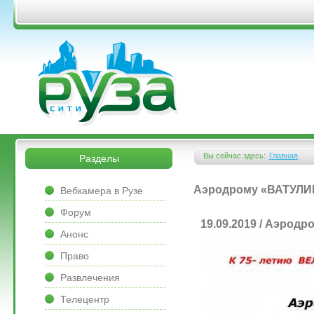
Перейти к основному содержанию
&bsps;
&bsps;
Вы сейчас здесь:
Главная
Разделы
Вы здесь
&bsps;
Аэродрому «ВАТУЛИН
Вебкамера в Рузе
Форум
19.09.2019 / Аэродр
Анонс
Право
Развлечения
Телецентр