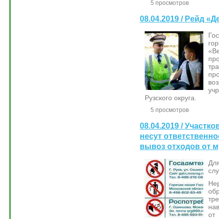
5 просмотров
08.04.2019 / Рейд «
Го
го
«В
пр
тр
пр
во
уч
Рузского округа.
5 просмотров
08.04.2019 / Участ
несут ответственн
вывоз отходов от 
Дл
сл
Не
об
тр
на
от