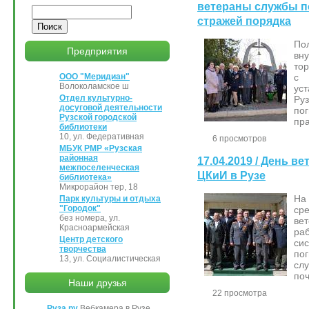
ветераны службы п
Поиск
стражей порядка
По
Предприятия
вн
то
ООО "Меридиан"
с
Волоколамское ш
ус
Отдел культурно-
Ру
досуговой деятельности
по
Рузской городской
пр
библиотеки
10, ул. Федеративная
6 просмотров
МБУК РМР «Рузская
районная
17.04.2019 / День в
межпоселенческая
ЦКиИ в Рузе
библиотека»
Микрорайон тер, 18
На
Парк культуры и отдыха
"Городок"
ср
без номера, ул.
ве
Красноармейская
ра
Центр детского
си
творчества
по
13, ул. Социалистическая
сл
поч
Наши друзья
22 просмотра
Руза.ру
Вебкамера в Рузе