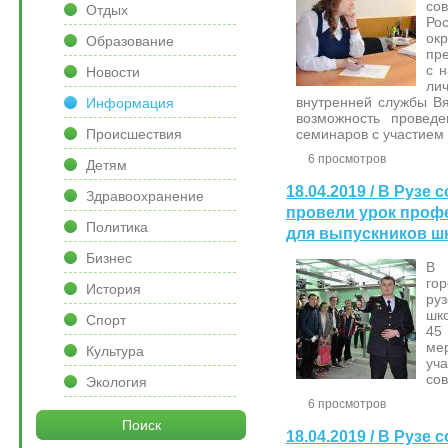
со
Отдых
Ро
о
Образование
пр
с 
Новости
ли
внутренней службы В
Информация
возможность проведе
Происшествия
семинаров с участием
6 просмотров
Детям
18.04.2019 / В Рузе
Здравоохранение
провели урок проф
Политика
для выпускников ш
Бизнес
В 
гор
История
ру
шк
Спорт
45
ме
Культура
уч
со
Экология
6 просмотров
Поиск
18.04.2019 / В Рузе