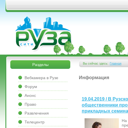
Перейти к основному содержанию
&bsps;
&bsps;
Вы сейчас здесь:
Главная
Разделы
Вы здесь
&bsps;
Информация
Вебкамера в Рузе
Форум
Анонс
19.04.2019 / В Рузс
Право
общественники про
прикладных семина
Развлечения
На
Телецентр
пр