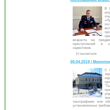
прохождения воинс
В 
ап
эт
«П
по
во
пр
пр
возраста на предм
преступлений в с
наркотиков.
15 просмотров
09.04.2019 / Мероп
С 
те
ок
пр
"Т
пр
уп
тр
тахографами или об
установленных требов