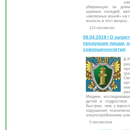
на
убирающих за дом
шумных соседей, авт
«железных коней» на г
ясность в этот вопрос.
123 просмотра
08.04.2019 / О запр
продукции лицам, 
совершеннолетия
В Р
ра
пр
гр
Свя
ор
о
ра
Медики, исследовавши
детей и подростков 
быстрее, чем у взрос
нарушения психическ
злоупотреблением алк
5 просмотров