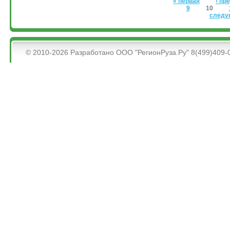
Страницы
« первая
‹ п
9
10
следу
&bsps;
© 2010-2026 Разработано ООО "РегионРуза.Ру" 8(499)409-