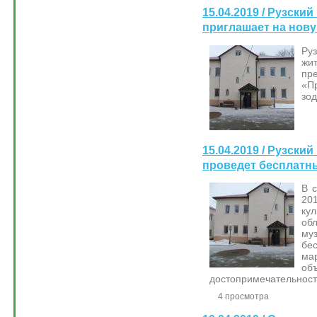
15.04.2019 / Рузски
приглашает на нов
Ру
жи
пр
«П
зод
15.04.2019 / Рузски
проведет бесплатн
В 
20
ку
об
му
бе
ма
об
достопримечательностя
4 просмотра