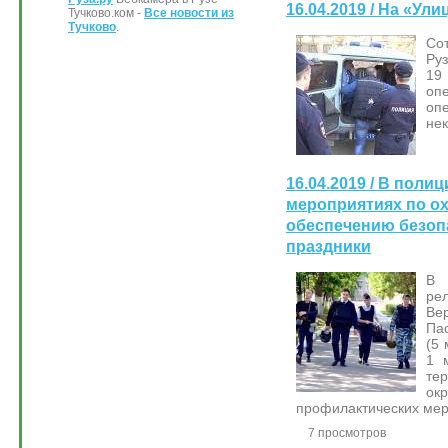
16.04.2019 / На «У
Тучково.ком -
Все новости из
Тучково
.
Со
Руз
19
оп
оп
нек
16.04.2019 / В поли
мероприятиях по ох
обеспечению безоп
праздники
В 
ре
Вер
Па
(5 
1 
те
ок
профилактических мер
7 просмотров