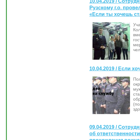
10.04.2019 / Сотру
Рузскому г.о. пров
«Если ты хочешь с
Уч
Ко
вм
го
ме
чел
10.04.2019 / Если х
По
ок
му
ст
об
(п
здо
09.04.2019 / Сотру
об ответственности