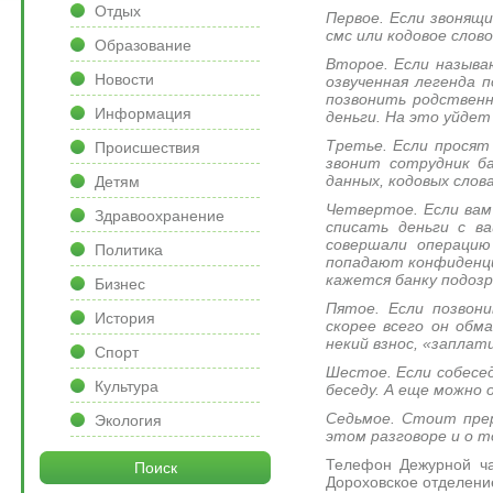
Отдых
Первое. Если звонящ
смс или кодовое слов
Образование
Второе. Если называ
Новости
озвученная легенда 
позвонить родственн
Информация
деньги. На это уйдет
Третье. Если просят
Происшествия
звонит сотрудник ба
данных, кодовых слова
Детям
Четвертое. Если вам
Здравоохранение
списать деньги с в
совершали операцию
Политика
попадают конфиденциа
кажется банку подозр
Бизнес
Пятое. Если позвон
История
скорее всего он обм
некий взнос, «заплат
Спорт
Шестое. Если собесе
Культура
беседу. А еще можно
Седьмое. Стоит прер
Экология
этом разговоре и о 
Телефон Дежурной час
Поиск
Дороховское отделение