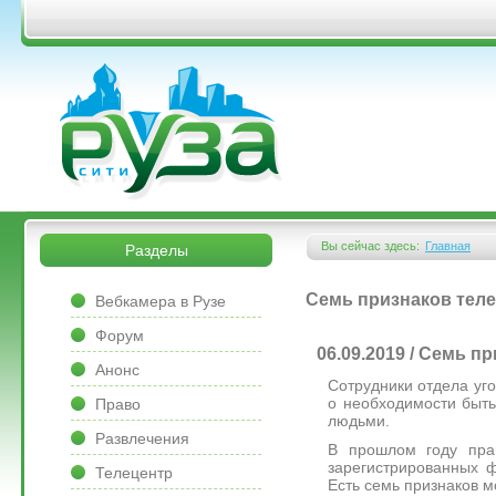
Перейти к основному содержанию
&bsps;
&bsps;
Вы сейчас здесь:
Главная
Разделы
Вы здесь
&bsps;
Семь признаков тел
Вебкамера в Рузе
Форум
06.09.2019 / Семь 
Анонс
Сотрудники отдела уг
о необходимости быт
Право
людьми.
Развлечения
В прошлом году пра
зарегистрированных 
Телецентр
Есть семь признаков м