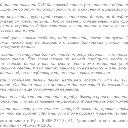
ий просит назвать CVV банковской карты (он написан с обратн
о. Если он об этом попросил, значит, это мошенник и разговор л
ют реквизиты, куда предлагают перевести деньги, не делайте
покажется убедительной. Любую легенду обязательно надо про
икам и спросить, действительно ли они попали в сложную си
 всего пара минут.
 сообщить личные сведения, надо спросить, зачем это нужно.
нка, ничего ему не говорите о ваших банковских счетах, па
х и прочих данных.
 звонит «сотрудник банка», чтобы «предупредить», что неи
ашего счета. При этом звонящий может сообщить, когда вы
 и сколько денег у вас на счету, это тоже мошенник (к о
льные сведения о клиентах банков), но в реальной жизни, если
ительной, он ее заблокирует, не делая никаких звонков.
ивший обещает легких денег, например, говорит, что вы вы
анщик. Особенно если он попросит данные вашей банковской 
ить налоги» еще до получения перевода.
дник на вас давит или торопит, требуя быстро принять решен
 объявить, что вы записываете разговор. Мошенников это може
вать разговор, если человек, который позвонил, просит нико
том, что вас просят сделать. Это тоже признак мошенничества
ти полиции в Рузе 8-496-272-34-51, Тучковский отдел полиции 
 полиции - -496-274-12-01.