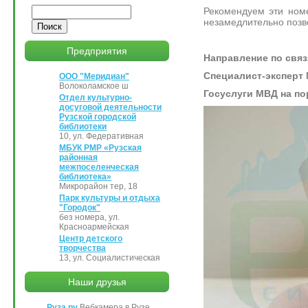
Поиск
Рекомендуем эти ном
незамедлительно позв
Предприятия
Направление по связ
Специалист-эксперт М
ООО "Меридиан"
Волоколамское ш
Госуслуги МВД на по
Отдел культурно-
досуговой деятельности
Рузской городской
библиотеки
10, ул. Федеративная
МБУК РМР «Рузская
районная
межпоселенческая
библиотека»
Микрорайон тер, 18
Парк культуры и отдыха
"Городок"
без номера, ул.
Красноармейская
Центр детского
творчества
13, ул. Социалистическая
Наши друзья
Руза.ру
Вебкамера в Рузе