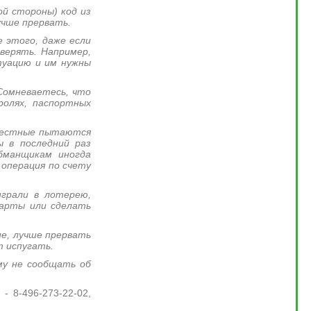
ой стороны) код из
учше прервать.
 этого, даже если
верять. Например,
туацию и им нужны
 Сомневаетесь, что
ролях, паспортных
звестные пытаются
 в последний раз
бманщикам иногда
 операция по счету
играли в лотерею,
карты или сделать
ие, лучше прервать
т испугать.
му не сообщать об
.
- 8-496-273-22-02,