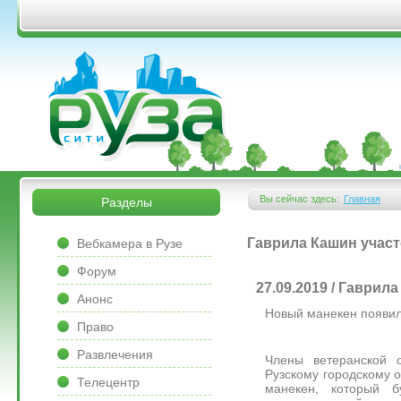
Перейти к основному содержанию
&bsps;
&bsps;
Вы сейчас здесь:
Главная
Разделы
Вы здесь
&bsps;
Гаврила Кашин участ
Вебкамера в Рузе
Форум
27.09.2019 / Гаврил
Анонс
Новый манекен появил
Право
Развлечения
Члены ветеранской 
Рузскому городскому 
Телецентр
манекен, который б