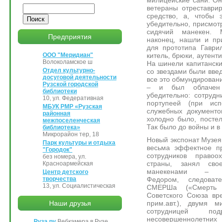
Поиск
ветераны отреставри
средство, а, чтобы 
убедительно, присмот
сидячий манекен. 
Предприятия
наконец, нашли и пр
для прототипа Гаври
китель, брюки, аутент
ООО "Меридиан"
Волоколамское ш
На шинели капитанск
Отдел культурно-
со звездами были введ
досуговой деятельности
все это обмундировани
Рузской городской
– и был облачен 
библиотеки
убедительно: сотруд
10, ул. Федеративная
портупеей (при ис
МБУК РМР «Рузская
служебных документо
районная
холодно было, посте
межпоселенческая
Так было до войны и в
библиотека»
Микрорайон тер, 18
Новый экспонат Музея
Парк культуры и отдыха
весьма эффектное п
"Городок"
сотрудников правоо
без номера, ул.
страны, занял св
Красноармейская
манекенами – мил
Центр детского
Федором, следоват
творчества
13, ул. Социалистическая
СМЕРШа («Смерть 
Советского Союза вр
прим.авт.), двумя м
Наши друзья
сотрудницей по
несовершеннолетних
Руза.ру
Вебкамера в Рузе