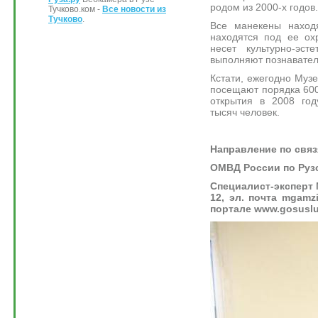
родом из 2000-х годов.
Тучково.ком -
Все новости из
Тучково
.
Все манекены наход
находятся под ее ох
несет культурно-эст
выполняют познавате
Кстати, ежегодно Муз
посещают порядка 600 
открытия в 2008 го
тысяч человек.
Направление по свя
ОМВД России по Рузс
Специалист-эксперт М
12, эл. почта mgamz
портале www.gosuslug