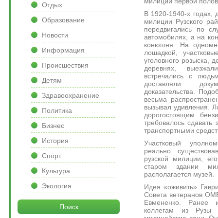
милиции первой полов
Отдых
В 1920-1940-х годах, 
Образование
милиции Рузского ра
передвигались по сл
Новости
автомобилях, а на ко
конюшня. На одномес
Информация
лошадкой, участковы
уголовного розыска, д
Происшествия
деревнях, выезжа
встречались с людьм
Детям
доставляли док
доказательства. Под
Здравоохранение
весьма распростране
вызывал удивления. Л
Политика
дорогостоящим бензи
требовалось сдавать 
Бизнес
транспортными средст
История
Участковый уполн
реально существова
Спорт
рузской милиции, ег
старом здании ми
Культура
располагается музей.
Экология
Идея «оживить» Гавр
Совета ветеранов ОМ
Евмененко. Ранее 
Поиск
коллегам из Рузы
милицейские сани. Он