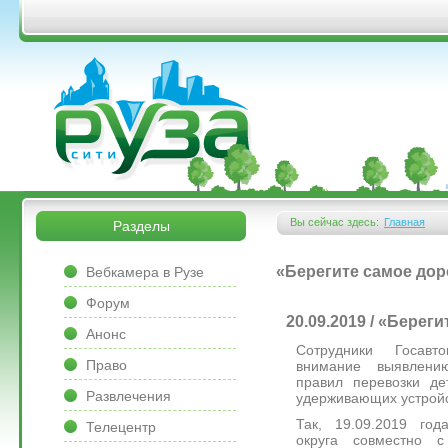
Перейти к основному содержанию
&bsps;
&bsps;
Вы сейчас здесь:
Главная
Разделы
Вы здесь
&bsps;
«Берегите самое дор
Вебкамера в Рузе
Форум
20.09.2019 / «Берег
Анонс
Сотрудники Госавт
Право
внимание выявлен
правил перевозки де
Развлечения
удерживающих устройс
Так, 19.09.2019 год
Телецентр
округа совместно с