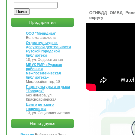
Поиск
ОГИБДД ОМВД Росс
округу
Предприятия
ООО "Меридиан"
Волоколамское ш
Отдел культурно-
досуговой деятельности
Рузской городской
библиотеки
10, ул. Федеративная
МБУК РМР «Рузская
районная
межпоселенческая
библиотека»
Микрорайон тер, 18
Парк культуры и отдыха
"Городок"
без номера, ул.
Красноармейская
Центр детского
творчества
13, ул. Социалистическая
Наши друзья
Руза.ру
Вебкамера в Рузе