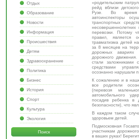
«родительским патру
Отдых
рейд вблизи детског
Рузе. Во время 
Образование
автоинспекторы осу
транспортных средс
Новости
несовершеннолетних 
Информация
перевозки. Потому ч
правил, является 
Происшествия
травматизма детей на
за 8 месяцев на терр
Детям
дорожных авариях 
дорожного движения.
Здравоохранение
стали заложниками с
средствами управл
Политика
осознанно нарушали п
К сожалению и в наше
Бизнес
все родители осозн
История
(перевозя маленьк
автомобильного уде
Спорт
посадив ребенка в 
безопасности), что я
Культура
В каждом таком случ
здоровьем детей.
Экология
Подмосковная Госавт
участникам дорожного
Поиск
в ваших руках! Берегит