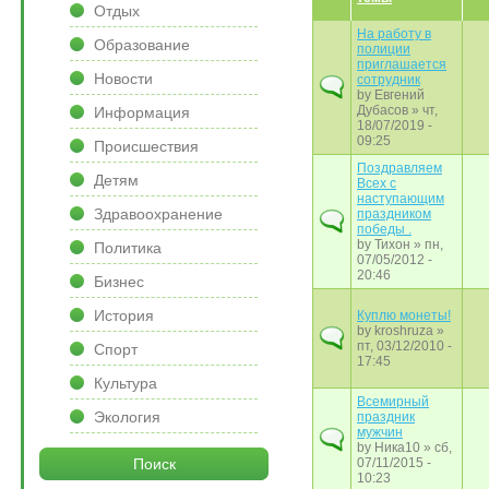
Отдых
На работу в
Образование
полиции
приглашается
Новости
сотрудник
by
Евгений
Дубасов
» чт,
Информация
18/07/2019 -
09:25
Происшествия
Поздравляем
Детям
Всех с
наступающим
Здравоохранение
праздником
победы .
by
Тихон
» пн,
Политика
07/05/2012 -
20:46
Бизнес
История
Куплю монеты!
by
kroshruza
»
пт, 03/12/2010 -
Спорт
17:45
Культура
Всемирный
Экология
праздник
мужчин
by
Ника10
» сб,
Поиск
07/11/2015 -
10:23