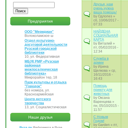
Поиск
Друзья, нам
очень нужна
ваша помощь!
by
Одлопез
»
сб, 10/06/2017 -
Предприятия
07:33
НАЙДЕНА
ООО "Меридиан"
СОЦИАЛЬНАЯ
Волоколамское ш
КАРТА
Отдел культурно-
by
Виталий
»
досуговой деятельности
пт, 05/02/2016 -
Рузской городской
12:34
библиотеки
10, ул. Федеративная
Служба в
МБУК РМР «Рузская
армии
районная
by
Ирина
межпоселенческая
Щелкова
» ср,
библиотека»
16/11/2016 -
Микрорайон тер, 18
16:43
Парк культуры и отдыха
Помощь
"Городок"
приюту для
без номера, ул.
животных
Красноармейская
by
Оксана
Центр детского
Варенцева
»
творчества
пн, 05/10/2015 -
13, ул. Социалистическая
11:57
Наши друзья
С Новым
Годом!
by
Garden
» пт,
Руза.ру
Вебкамера в Рузе