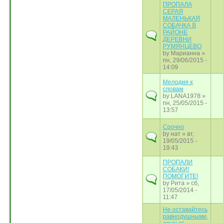
ПРОПАЛА
СЕРАЯ
МАЛЕНЬКАЯ
СОБАЧКА В
РАЙОНЕ
ДЕРЕВНИ
РУМЯНЦЕВО
by
Марианна
»
пн, 29/06/2015 -
14:09
Мелодия к
словам
by
LANA1978
»
пн, 25/05/2015 -
13:57
Срочно
by
нат
» вт,
19/05/2015 -
19:43
ПРОПАЛИ
СОБАКИ!
ПОМОГИТЕ!
by
Рита
» сб,
17/05/2014 -
11:47
Не оставайтесь
равнодушными,