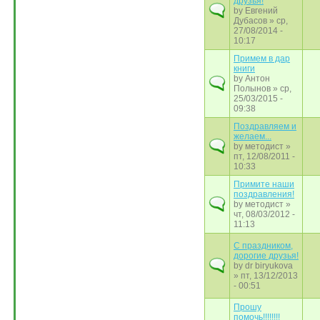
друзья!
by
Евгений
Дубасов
» ср,
27/08/2014 -
10:17
Примем в дар
книги
by
Антон
Полынов
» ср,
25/03/2015 -
09:38
Поздравляем и
желаем...
by
методист
»
пт, 12/08/2011 -
10:33
Примите наши
поздравления!
by
методист
»
чт, 08/03/2012 -
11:13
С праздником,
дорогие друзья!
by
dr biryukova
» пт, 13/12/2013
- 00:51
Прошу
помочь!!!!!!!!