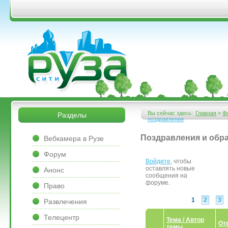
Перейти к основному содержанию
&bsps;
&bsps;
Вы сейчас здесь:
Главная
»
Ф
Разделы
поздравления
Вы здесь
&bsps;
Поздравления и обр
Вебкамера в Рузе
Форум
Войдите
, чтобы
Страницы
оставлять новые
Анонс
сообщения на
форуме.
Право
1
2
3
Развлечения
Телецентр
Тема / Автор
От
темы