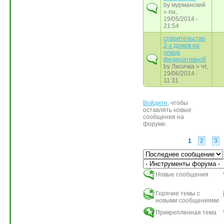
by
мурманский
» пн,
19/05/2014 -
21:54
строительство
2-х домов на
улице
федеративной
by
Лисичка
» чт,
19/06/2014 -
11:31
Войдите
, чтобы
Страницы
оставлять новые
сообщения на
форуме.
1
2
3
Сортировка по
Новые сообщения
Горячие темы с
новыми сообщениями
Прикрепленная тема