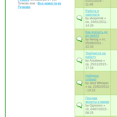
01/01/2016 -
Тучково.ком -
Все новости из
11:49
Тучково
.
Работа и
зарплата
by
vkopernik
»
пн, 24/01/2011 -
14:29
Как доехать до
в/ч 86655
by
Nerog
» пт,
05/08/2011 -
22:33
Требуются на
работу
by
Альбина
»
ср, 25/11/2015 -
17:16
Найдена
собака!
by
Jess Whisper
» ср, 22/02/2012
- 14:23
Продам
монеты и марки
by
Одлопез
»
сб, 04/07/2015 -
08:25