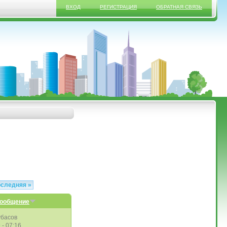
ВХОД
РЕГИСТРАЦИЯ
ОБРАТНАЯ СВЯЗЬ
оследняя »
сообщение
убасов
 - 07:16