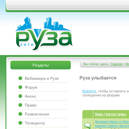
Перейти к основному содержанию
&bsps;
&bsps;
Вы сейчас здесь:
Главная
»
Ф
Разделы
Вы здесь
&bsps;
Руза улыбается
Вебкамера в Рузе
Форум
Войдите
, чтобы оставлять 
Страницы
сообщения на форуме.
Анонс
Право
Развлечения
Тема / Автор темы
Деревни Марс и Оре
Телецентр
звание самого весел