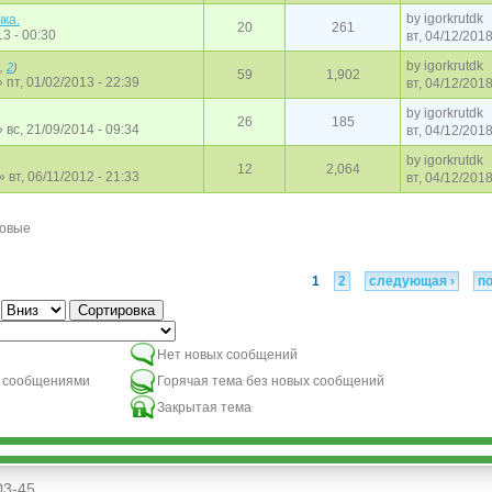
by
igorkrutdk
ка.
20
261
13 - 00:30
вт, 04/12/2018
by
igorkrutdk
,
2
)
59
1,902
 пт, 01/02/2013 - 22:39
вт, 04/12/2018
by
igorkrutdk
26
185
 вс, 21/09/2014 - 09:34
вт, 04/12/2018
by
igorkrutdk
12
2,064
» вт, 06/11/2012 - 21:33
вт, 04/12/2018
новые
1
2
следующая ›
п
Сортировка
Нет новых сообщений
и сообщениями
Горячая тема без новых сообщений
Закрытая тема
03-45