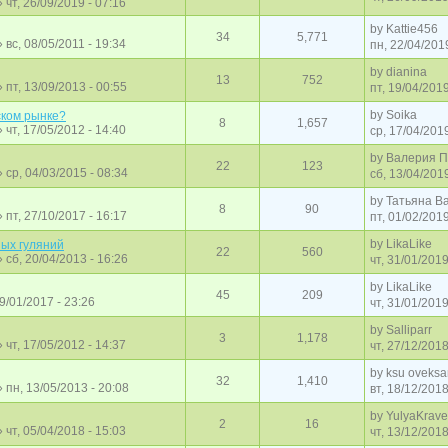
 чт, 26/09/2019 - 07:16
by
Kattie456
34
5,771
 вс, 08/05/2011 - 19:34
пн, 22/04/201
by
dianina
13
752
 пт, 13/09/2013 - 00:55
пт, 19/04/2019
by
Soika
ском рынке?
8
1,657
 чт, 17/05/2012 - 14:40
ср, 17/04/2019
by
Валерия П
22
123
 ср, 04/03/2015 - 08:34
сб, 13/04/2019
by
Татьяна В
8
90
 пт, 27/10/2017 - 16:17
пт, 01/02/2019
by
LikaLike
ых гуляний
22
560
 сб, 20/04/2013 - 16:26
чт, 31/01/2019
by
LikaLike
45
209
19/01/2017 - 23:26
чт, 31/01/2019
by
Salliparr
3
1,178
 чт, 17/05/2012 - 14:37
чт, 27/12/2018
by
ksu oveks
32
1,410
 пн, 13/05/2013 - 20:08
вт, 18/12/2018
by
YulyaKrave
2
16
 чт, 05/04/2018 - 15:03
чт, 13/12/2018