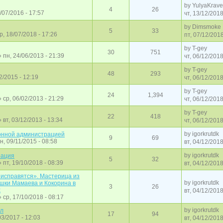
by
YulyaKrave
4
26
/07/2016 - 17:57
чт, 13/12/2018
by
Dimsmoke
5
33
р, 18/07/2018 - 17:26
пт, 07/12/2018
by
T-gey
30
751
 пн, 24/06/2013 - 21:39
чт, 06/12/2018
by
T-gey
48
293
2/2015 - 12:19
чт, 06/12/2018
by
T-gey
24
1,394
 ср, 06/02/2013 - 21:29
чт, 06/12/2018
by
T-gey
22
418
 вт, 03/12/2013 - 13:34
чт, 06/12/2018
by
igorkrutdk
онной администрацией
9
69
н, 09/11/2015 - 08:58
вт, 04/12/2018
by
igorkrutdk
рация
5
32
 пт, 19/10/2018 - 08:39
вт, 04/12/2018
 исправятся». Мастерица из
by
igorkrutdk
шки Мамаева и Кокорина в
3
26
х
вт, 04/12/2018
 ср, 17/10/2018 - 08:17
by
igorkrutdk
ёл
17
94
03/2017 - 12:03
вт, 04/12/2018