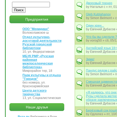
Дворовый тренер
Поиск
by
Наталья с
» пт, 01
Gleb Kublahanov
by
Simon Belmont
» с
Предприятия
Один хрен...
ООО "Меридиан"
by
Евгений Дубасов
»
Волоколамское ш
Что бы вы сделали.?
Отдел культурно-
by
vorog50
» сб, 05/1
досуговой деятельности
Рузской городской
библиотеки
Английский язык 18+
10, ул. Федеративная
by
Евгений Дубасов
»
МБУК РМР «Рузская
Зима!
районная
by
Евгений Дубасов
»
межпоселенческая
библиотека»
Пандус рядом с рай
Микрорайон тер, 18
by
Simon Belmont
» п
Парк культуры и отдыха
"Городок"
Смешная админист
без номера, ул.
by
Евгений Дубасов
»
Красноармейская
Центр детского
«Я надеюсь, что они
творчества
Рузы сделала матре
13, ул. Социалистическая
образе заключенны
by
Евгений Дубасов
»
Наши друзья
Берёзовый сок пош
by
Одлопез
» пт, 10/
Руза.ру
Вебкамера в Рузе