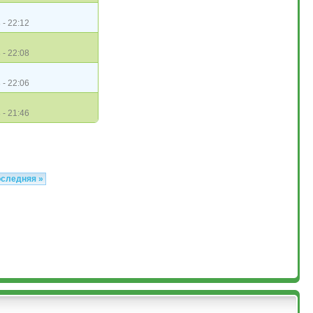
 - 22:12
 - 22:08
 - 22:06
 - 21:46
оследняя »