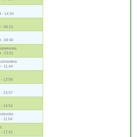
9 - 14:34
 - 09:15
 - 09:40
ермякова
 - 23:01
асильевна
 - 11:44
 - 13:58
 - 13:57
 - 14:54
andrenko
 - 11:04
c
 - 17:42