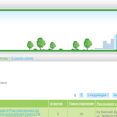
орумы
»
О нашем городе
новые
1
2
следующая ›
п
Ответов
Представления
Последнее 
шки в Рузе претендуют на
by
Евгений Д
ого населенного пункта РФ
0
30
чт, 26/09/2019