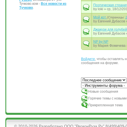
Тучково.ком -
Все новости из
Поэтическая странич
Тучково
.
by
loki
» ср, 18/12/20
Мой кот
(Страницы:
1
by
Евгений Дубасов
»
Джакузи для голубей
by
Евгений Дубасов
»
NP by NP
by
Мария Фомичева
Войдите
, чтобы оставлять 
Страницы
сообщения на форуме.
Сортировка по
Новые сообщения
Горячие темы с новым
Прикрепленная тема
&bsps;
© 2010-2026 Разработано ООО "РегионРуза.Ру" 8(499)409-