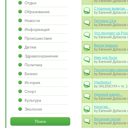
by
Евгений Дубасов
»
Отдых
Странные вывески...
Образование
by
Евгений Дубасов
»
Новости
Пятница 13-е
by
Евгений Дубасов
»
Информация
Что продают на Руз
by
Евгений Дубасов
»
Происшествия
Весна пришла
Детям
by
Евгений Дубасов
»
Здравоохранение
Имя для Рыси
by
Евгений Дубасов
»
Политика
Последствия народн
Бизнес
by
Евгений Дубасов
»
История
Улыбнись)
by
VALENCIYA
» чт, 
Спорт
Удачный ракурс...
by
Евгений Дубасов
»
Культура
Креатив...
Экология
by
Евгений Дубасов
»
Весенняя песня
Поиск
by
Евгений Дубасов
»