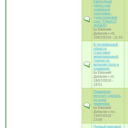
Ежегодный
областной
семейный
спортивно -
туристический
слет "СМЫСЛ
ЖИЗНИ”
by
Евгений
Дубасов
» сб,
20/07/2019 - 11:33
В Челябинской
области
стартовал
мемориальный
турнир по
водному поло и
плаванию
by
Евгений
Дубасов
» чт,
18/07/2019 -
19:01
Плющенко
мечтает сделать
из сына
чемпиона
by
Евгений
Дубасов
» пн,
15/07/2019 -
23:06
Первый мировой