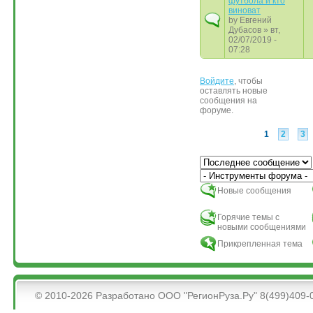
футбола и кто
виноват
by
Евгений
Дубасов
» вт,
02/07/2019 -
07:28
Войдите
, чтобы
Страницы
оставлять новые
сообщения на
форуме.
1
2
3
Сортировка по
Новые сообщения
Горячие темы с
новыми сообщениями
Прикрепленная тема
&bsps;
© 2010-2026 Разработано ООО "РегионРуза.Ру" 8(499)409-