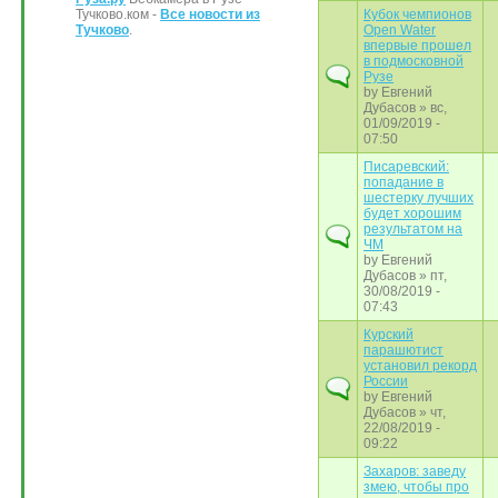
Тучково.ком -
Все новости из
Кубок чемпионов
Тучково
.
Open Water
впервые прошел
в подмосковной
Рузе
by
Евгений
Дубасов
» вс,
01/09/2019 -
07:50
Писаревский:
попадание в
шестерку лучших
будет хорошим
результатом на
ЧМ
by
Евгений
Дубасов
» пт,
30/08/2019 -
07:43
Курский
парашютист
установил рекорд
России
by
Евгений
Дубасов
» чт,
22/08/2019 -
09:22
Захаров: заведу
змею, чтобы про