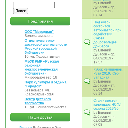
by
Евгений
Поиск
Дубасов
» ср,
25/09/2019 -
07:14
Предприятия
Под Рузой
состоится
автобиатлон при
ООО "Меридиан"
содействии
Волоколамское ш
Союза
Отдел культурно-
добровольцев
досуговой деятельности
Донбасса
Рузской городской
by
Евгений
библиотеки
Дубасов
» ср,
10, ул. Федеративная
04/09/2019 -
МБУК РМР «Рузская
17:57
районная
межпоселенческая
Кубок Чемпионов.
библиотека»
Руза 2019. Юго-
Микрорайон тер, 18
Западная
by
Евгений
Парк культуры и отдыха
Дубасов
» вт,
"Городок"
03/09/2019 -
без номера, ул.
08:14
Красноармейская
Центр детского
Стал известен
творчества
календарь НСФЛ
13, ул. Социалистическая
сезона 2019/20
by
Евгений
Дубасов
» пн,
Наши друзья
02/09/2019 -
07:08
Руза.ру
Вебкамера в Рузе