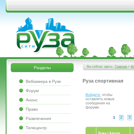
Перейти к основному содержанию
&bsps;
&bsps;
Вы сейчас здесь:
Главная
»
Ф
Разделы
Вы здесь
&bsps;
Руза спортивная
Вебкамера в Рузе
Форум
Войдите
, чтобы
Страницы
оставлять новые
Анонс
сообщения на
форуме.
Право
1
2
3
Развлечения
Телецентр
Тема / Автор