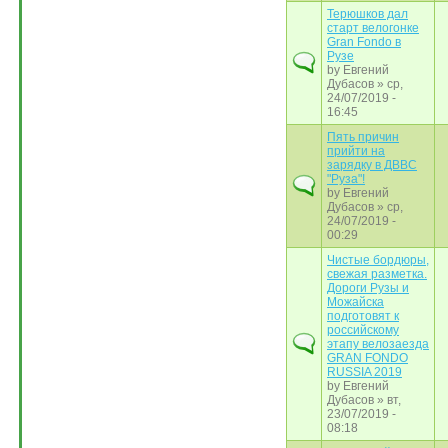
Терюшков дал
старт велогонке
Gran Fondo в
Рузе
by
Евгений
Дубасов
» ср,
24/07/2019 -
16:45
Пять причин
прийти на
зарядку в ДВВС
"Руза"!
by
Евгений
Дубасов
» ср,
24/07/2019 -
00:29
Чистые бордюры,
свежая разметка.
Дороги Рузы и
Можайска
подготовят к
российскому
этапу велозаезда
GRAN FONDO
RUSSIA 2019
by
Евгений
Дубасов
» вт,
23/07/2019 -
08:18