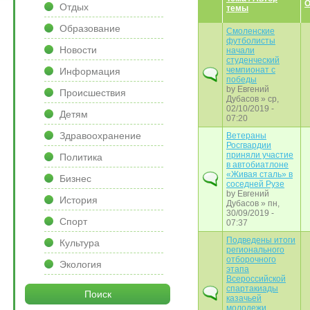
О
Отдых
темы
Образование
Смоленские
футболисты
Новости
начали
студенческий
чемпионат с
Информация
победы
by
Евгений
Происшествия
Дубасов
» ср,
02/10/2019 -
Детям
07:20
Здравоохранение
Ветераны
Росгвардии
приняли участие
Политика
в автобиатлоне
«Живая сталь» в
Бизнес
соседней Рузе
by
Евгений
История
Дубасов
» пн,
30/09/2019 -
Спорт
07:37
Подведены итоги
Культура
регионального
отборочного
Экология
этапа
Всероссийской
спартакиады
Поиск
казачьей
молодежи