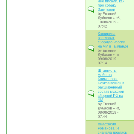
нее писали, как
про собаку
Загитовой
by
Евгений
Дубасов
» сб,
10/08/2019 -
07:42
Каширина
возглавит
сборную России
на ЧМ в Таиланде
by
Евгений
Дубасов
» пт,
09/08/2019 -
07:14
Штангисты
Албегов,
Климонов и
Бочков вошли в
расширенный
состав мужской
сборной РФ на
ЧМ
by
Евгений
Дубасов
» чт,
08/08/2019 -
07:44
Анастасия
Романова: Я
сначала дралась