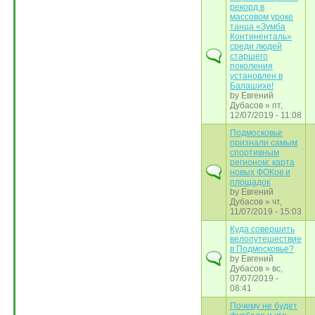
рекорд в
массовом уроке
танца «Зумба
Континенталь»
среди людей
старшего
поколения
установлен в
Балашихе!
by
Евгений
Дубасов
» пт,
12/07/2019 - 11:08
Подмосковье
признали самым
спортивным
регионом: карта
новых ФОКов и
площадок
by
Евгений
Дубасов
» чт,
11/07/2019 - 15:03
Куда совершить
велопутешествие
в Подмосковье?
by
Евгений
Дубасов
» вс,
07/07/2019 -
08:41
Почему не будет