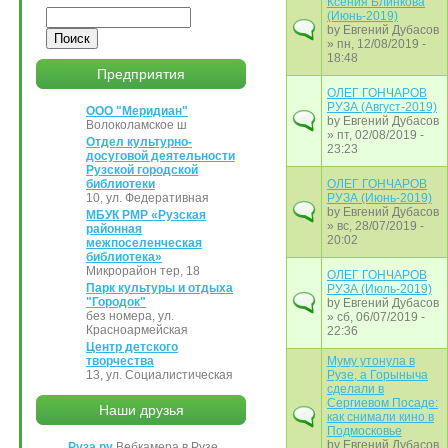
Ксения Блинкова
Поиск
(Июнь-2019)
by
Евгений Дубасов
» пн, 12/08/2019 -
18:48
Предприятия
ОЛЕГ ГОНЧАРОВ
РУЗА (Август-2019)
ООО "Меридиан"
by
Евгений Дубасов
Волоколамское ш
» пт, 02/08/2019 -
Отдел культурно-
23:23
досуговой деятельности
Рузской городской
библиотеки
ОЛЕГ ГОНЧАРОВ
10, ул. Федеративная
РУЗА (Июнь-2019)
by
Евгений Дубасов
МБУК РМР «Рузская
» вс, 28/07/2019 -
районная
20:02
межпоселенческая
библиотека»
Микрорайон тер, 18
ОЛЕГ ГОНЧАРОВ
Парк культуры и отдыха
РУЗА (Июль-2019)
"Городок"
by
Евгений Дубасов
без номера, ул.
» сб, 06/07/2019 -
Красноармейская
22:36
Центр детского
творчества
Муму утонула в
13, ул. Социалистическая
Рузе, а Горыныча
сделали в
Сергиевом Посаде:
Наши друзья
как снимали кино в
Подмосковье
by
Евгений Дубасов
Руза.ру
Вебкамера в Рузе