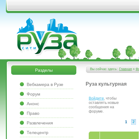
Перейти к основному содержанию
&bsps;
&bsps;
Вы сейчас здесь:
Главная
»
Ф
Разделы
Вы здесь
&bsps;
Руза культурная
Вебкамера в Рузе
Форум
Войдите
, чтобы
Страницы
оставлять новые
Анонс
сообщения на
форуме.
Право
1
2
Развлечения
Телецентр