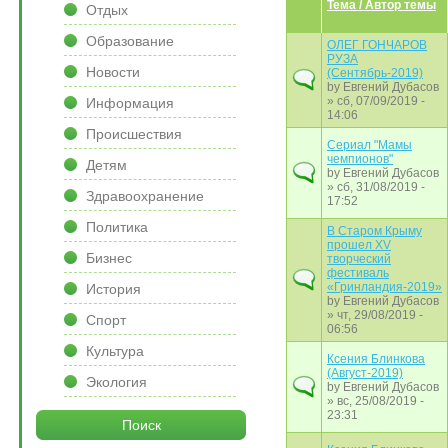
Тема / Автор темы
Отдых
Образование
ОЛЕГ ГОНЧАРОВ
РУЗА
Новости
(Сентябрь-2019)
by
Евгений Дубасов
» сб, 07/09/2019 -
Информация
14:06
Происшествия
Сериал "Мамы
чемпионов"
Детям
by
Евгений Дубасов
» сб, 31/08/2019 -
Здравоохранение
17:52
Политика
В Старом Крыму
прошел ХV
Бизнес
творческий
фестиваль
«Гринландия-2019»
История
by
Евгений Дубасов
» чт, 29/08/2019 -
Спорт
06:56
Культура
Ксения Блинкова
(Август-2019)
Экология
by
Евгений Дубасов
» вс, 25/08/2019 -
23:31
Поиск