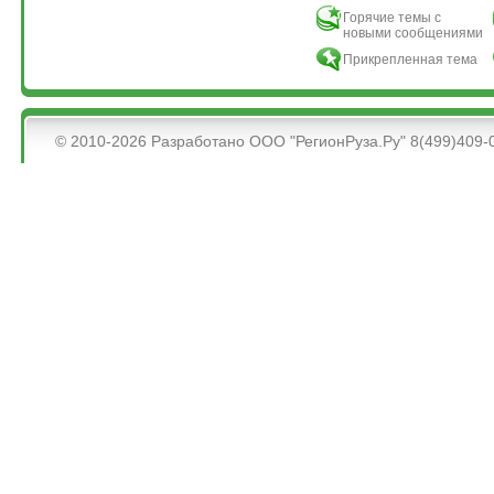
Горячие темы с
новыми сообщениями
Прикрепленная тема
&bsps;
© 2010-2026 Разработано ООО "РегионРуза.Ру" 8(499)409-