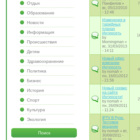
Отдых
Панфилов
»
7
вс, 05/12/2010
- 12:46
Образование
Изменения в
Новости
тарифных
планах
Информация
Интерсеть
1
by
Происшествия
Morningman
»
вс, 31/03/2013
- 14:11
Детям
Новый офис
Здравоохранение
компании
Интерсеть
4
Политика
by
nomah
»
пн, 16/01/2012
Бизнес
- 21:56
Новый сервис
История
на сайте
Интерсети!
2
Спорт
by
nomah
»
пн, 26/09/2011
Культура
- 11:24
IPTV В Рузе.
Экология
Тестовое
вещание
2
by
nomah
» вт,
Поиск
30/08/2011 -
15:36