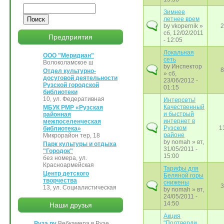
Поиск
Зимнее
летнее врем
by
vkopernik
»
2
сб, 12/02/2011
Предприятия
- 12:05
Локальная
ООО "Меридиан"
сеть
Волоколамское ш
by
Инспектор
8
Отдел культурно-
» сб,
досуговой деятельности
23/06/2012 -
Рузской городской
01:15
библиотеки
10, ул. Федеративная
Интерсеть!
Качественный
МБУК РМР «Рузская
и быстрый
районная
интернет в
межпоселенческая
Рузском
1
библиотека»
районе
Микрорайон тер, 18
by
nomah
» вт,
Парк культуры и отдыха
31/05/2011 -
"Городок"
15:00
без номера, ул.
Красноармейская
Тарифы для
Центр детского
Беляной горы
творчества
снижены
3
13, ул. Социалистическая
by
nomah
» вт,
24/05/2011 -
14:50
Наши друзья
Акция
"Подтверди
Руза.ру
Вебкамера в Рузе