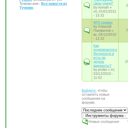
свою удачу!"
Тучково.ком -
Все новости из
2
by
nomah
»
Тучково
.
сб, 01/01/2011
- 15:32
ФТП сервер
by
Алексей
Панфилов
»
7
вс, 05/12/2010
- 12:22
Как
подключится к
Интерсети и
есть ли
другие
2
варианты?
by
profer
» пт,
03/12/2010 -
11:52
Войдите
, чтобы
оставлять новые
сообщения на
форуме.
Сортировка по
Новые сообщения