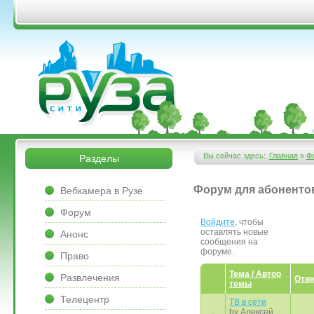
Перейти к основному содержанию
&bsps;
&bsps;
Вы сейчас здесь:
Главная
»
Ф
Разделы
Вы здесь
&bsps;
Форум для абоненто
Вебкамера в Рузе
Форум
Войдите
, чтобы
оставлять новые
Анонс
сообщения на
форуме.
Право
Тема / Автор
Развлечения
Отве
темы
Телецентр
ТВ в сети
by
Алексей