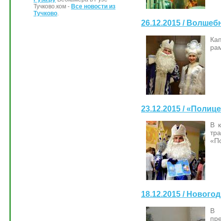
Тучково.ком -
Все новости из
Тучково
.
26.12.2015 / Волшеб
Ка
рам
23.12.2015 / «Поли
В 
тр
«П
18.12.2015 / Новог
В 
пре