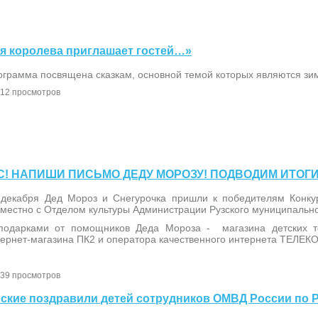
ная королева приглашает гостей…»
грамма посвящена сказкам, основной темой которых являются зим
12 просмотров
КУРС! НАПИШИ ПИСЬМО ДЕДУ МОРОЗУ! ПОДВОДИМ ИТОГИ
 декабря Дед Мороз и Снегурочка пришли к победителям Конку
местно с Отделом культуры Администрации Рузского муниципально
подарками от помощников Деда Мороза - магазина детских 
тернет-магазина ПК2 и оператора качественного интернета ТЕЛЕК
39 просмотров
ейские поздравили детей сотрудников ОМВД России по 