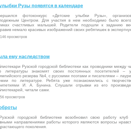
е улыбки Рузы появятся в календаре
вершился фотоконкурс «Детские улыбки Рузы», организ
лодежным Центром. Для участия в нем необходимо было всего
имках счастливых малышей. Родители подошли к заданию вес
равив немало красивых изображений своих ребятишек в экспертну
146 просмотров
была ему наследством
лиотекари Рузской городской библиотеки как проводники между ч
р литературы знакомят своих постоянных посетителей – 
импийского резерва №4, с русскими поэтами и писателями – лаур
емии по литературе. Ребята уже познакомились с творчест
рипетиями И. А. Бунина. Слушали отрывки из его произвед
лиотекарей, читали сами.
56 просмотров
доброты
Рузской городской библиотеке возобновил свою работу клуб
авными направлениями работы которого являются вопросы нравс
драстающего поколения.