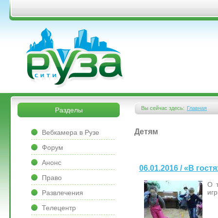
Перейти к основному содержанию
&bsps;
&bsps;
Вы сейчас здесь:
Главная
Разделы
Вы здесь
&bsps;
Детям
Вебкамера в Рузе
Форум
Анонс
06.01.2016 / «В гост
Право
О 
игр
Развлечения
Телецентр