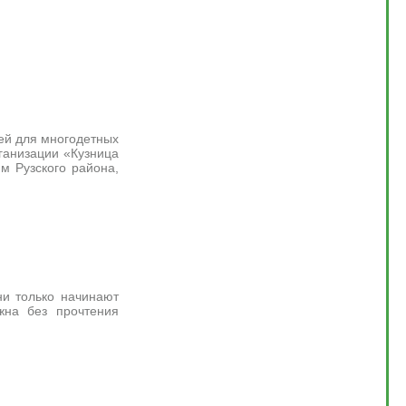
ей для многодетных
ганизации «Кузница
м Рузского района,
ни только начинают
жна без прочтения