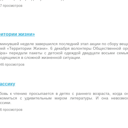
7 просмотров
рритории жизни»
 минувшей неделе завершился последний этап акции по сбору вещ
мей «Территории Жизни». 6 декабря волонтеры Общественной ор
бра» передали пакеты с детской одеждой двадцати восьми семья
ходящимся в сложной жизненной ситуации.
46 просмотров
лассику
бовь к чтению просыпается в детях с раннего возраста, когда о
акомиться с удивительным миром литературы. И она невозмо
ссики.
6 просмотров