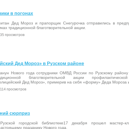
ники в погонах
питан Дед Мороз и прапорщик Снегурочка отправились в предп
ках традиционной благотворительной акции.
35 просмотров
цейский Дед Мороз» в Рузском районе
канун Нового года сотрудники ОМВД России по Рузскому району
адиционной благотворительной акции профилактической
олицейский Дед Мороз», примерив на себя «форму» Деда Мороза и
114 просмотров
одний сюрприз
Рузской городской библиотеке17 декабря прошел мастер-кл
дстоящему празднику Нового года.