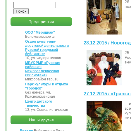
26
Поиск
поз
Предприятия
ООО "Меридиан"
Волоколамское ш
Отдел культурно-
28.12.2015 / Новог
досуговой деятельности
Рузской городской
25
библиотеки
Рос
10, ул. Федеративная
вну
МБУК РМР «Рузская
районная
межпоселенческая
библиотека»
Микрорайон тер, 18
Парк культуры и отдыха
"Городок"
без номера, ул.
27.12.2015 / «Травк
Красноармейская
Центр детского
– 
творчества
всё
13, ул. Социалистическая
ку
жит
Наши друзья
Руза.ру
Вебкамера в Рузе