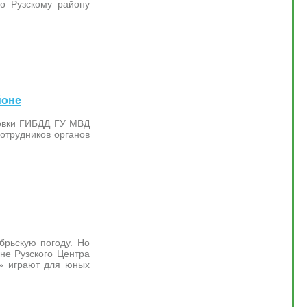
о Рузскому району
йоне
товки ГИБДД ГУ МВД
сотрудников органов
брьскую погоду. Но
ене Рузского Центра
е» играют для юных