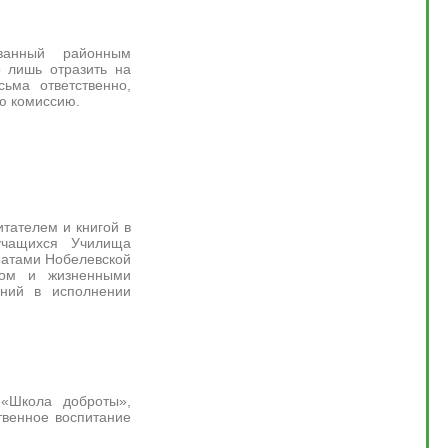
ованный районным
 лишь отразить на
ьма ответственно,
ю комиссию.
итателем и книгой в
учащихся Училища
еатами Нобелевской
вом и жизненными
ений в исполнении
 «Школа доброты»,
твенное воспитание