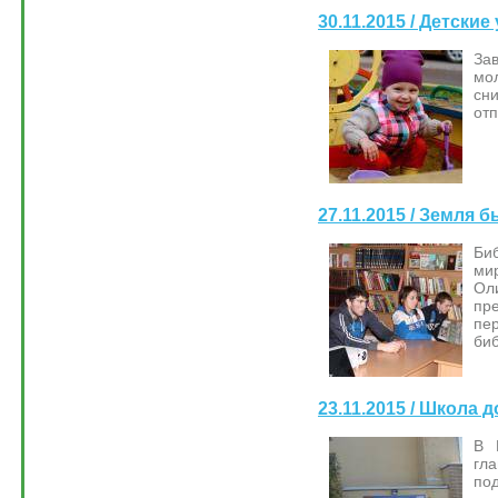
30.11.2015 / Детски
За
мо
сн
отп
27.11.2015 / Земля 
Биб
ми
Ол
пр
пе
биб
23.11.2015 / Школа 
В 
гл
по