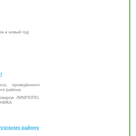
а и новый год.
!
рса, проведённого
го района.
товаров ЛИМПОПО,
ОНИКА.
Рузскому району