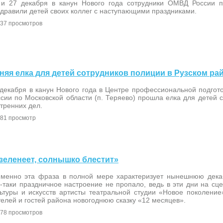
 и 27 декабря в канун Нового года сотрудники ОМВД России п
дравили детей своих коллег с наступающими праздниками.
37 просмотров
одняя елка для детей сотрудников полиции в Рузском ра
 декабря в канун Нового года в Центре профессиональной подго
сии по Московской области (п. Теряево) прошла елка для детей 
тренних дел.
81 просмотр
а зеленеет, солнышко блестит»
именно эта фраза в полной мере характеризует нынешнюю дека
-таки праздничное настроение не пропало, ведь в эти дни на сц
льтуры и искусств артисты театральной студии «Новое поколени
елей и гостей района новогоднюю сказку «12 месяцев».
78 просмотров