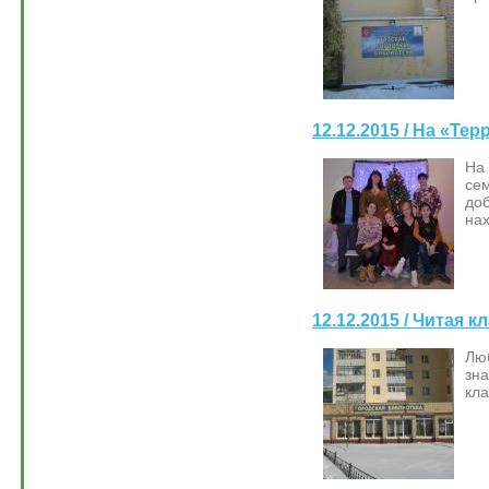
12.12.2015 / На «Те
На
се
до
на
12.12.2015 / Читая к
Лю
зн
кла