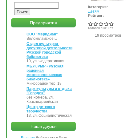
Поиск
Категория:
Детям
Рейтинг:
Предприятия
Голосов еще нет
ООО "Меридиан"
19 просмотров
Волоколамское ш
Отдел культурно-
досуговой деятельности
Рузской городской
библиотеки
10, ул. Федеративная
МБУК РМР «Рузская
районная
межпоселенческая
библиотека»
Микрорайон тер, 18
Парк культуры и отдыха
"Городок"
без номера, ул.
Красноармейская
Центр детского
творчества
13, ул. Социалистическая
Наши друзья
Руза.ру
Вебкамера в Рузе