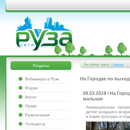
Перейти к основному содержанию
&bsps;
&bsps;
Вы сейчас здесь:
Главная
Разделы
Вы здесь
&bsps;
На Городке по выхо
Вебкамера в Рузе
Форум
06.03.2018 / На Го
Анонс
малыши
Право
Анимационная прогр
детей младшего возра
Развлечения
в парке культуры и от
Телецентр