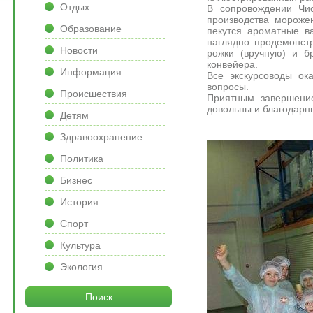
Отдых
В сопровождении Чи
производства мороже
Образование
пекутся ароматные в
наглядно продемонст
Новости
рожки (вручную) и б
конвейера.
Информация
Все экскурсоводы ок
вопросы.
Происшествия
Приятным завершение
довольны и благодарн
Детям
Здравоохранение
Политика
Бизнес
История
Спорт
Культура
Экология
Поиск