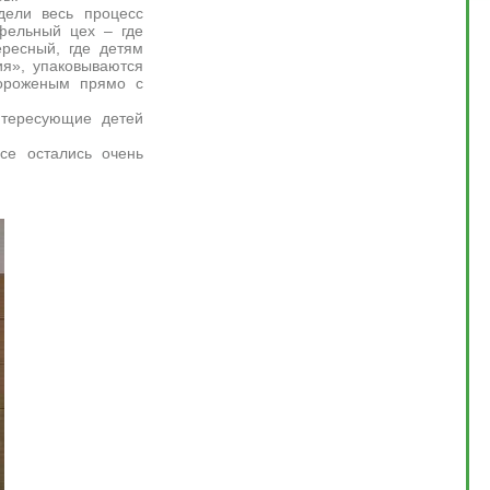
ели весь процесс
афельный цех – где
ересный, где детям
ия», упаковываются
мороженым прямо с
нтересующие детей
се остались очень