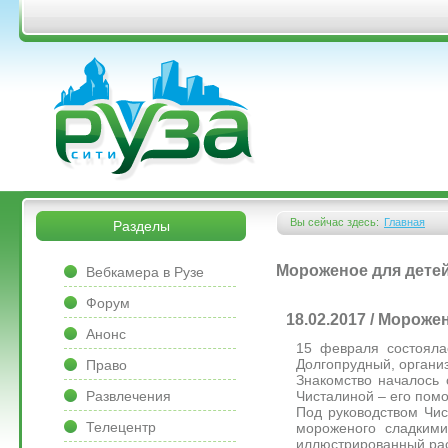
Перейти к основному содержанию
&bsps;
&bsps;
Вы сейчас здесь:
Главная
Разделы
Вы здесь
&bsps;
Мороженое для детей
Вебкамера в Рузе
Форум
18.02.2017 / Морож
Анонс
15 февраля состояла
Долгопрудный, органи
Право
Знакомство началось
Чисталиной – его по
Развлечения
Под руководством Чис
Телецентр
мороженого сладкими
иллюстрированный рас