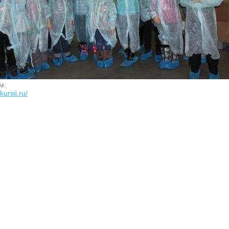
м:
kursii.ru/