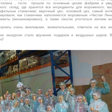
сталина , гости прошли по основным цехам фабрики и увид
ного: склад, где хранятся все ингредиенты для мороженого; в
афельные стаканчики; варочный цех; основной цех, самый инт
рировали, как стаканчики наполняются мороженым «Чистая Лин
рикеты (механизировано), а также смогли угоститься мягким 
азались очень вежливыми, внимательными, ответили на все и
м экскурсии стало вручение подарков и воздушных шаров. В
ы)!