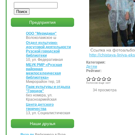
Поиск
Предприятия
ООО "Меридиан"
Волоколамское ш
Отдел культурно-
досуговой деятельности
Ссылка на фотоальбо
Рузской городской
http://chistaya-liniya-eks
библиотеки
10, ул. Федеративная
Категория:
МБУК РМР «Рузская
Детям
районная
Рейтинг:
межпоселенческая
библиотека»
Микрорайон тер, 18
Голосов еще нет
Парк культуры и отдыха
34 просмотра
"Городок"
без номера, ул.
Красноармейская
Центр детского
творчества
13, ул. Социалистическая
Наши друзья
Руза.ру
Вебкамера в Рузе