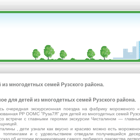
 из многодетных семей Рузского района.
еное для детей из многодетных семей Рузского района.
сь очередная экскурсионная поездка на фабрику мороженого «
зованная РР ООМС "Руза7Я" для детей из многодетных семей Рузс
 со встречи с главными героями экскурсии Чисталином — глав
мощницей.
талины , дети узнали как вкусно и красиво можно есть морожено
 топпингами и с удовольствием отведали получившийся десе
сказ об истории возникновения самого любимого лакомства детв