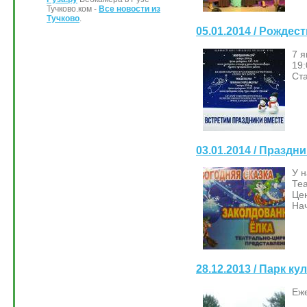
Тучково.ком -
Все новости из
Тучково
.
05.01.2014 / Рождес
7 я
19:
Ст
03.01.2014 / Празд
У н
Те
Цен
На
28.12.2013 / Парк к
Еже