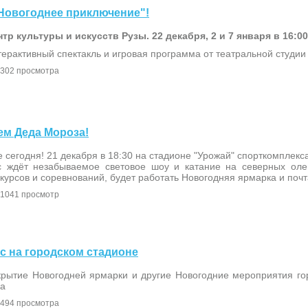
 "Новогоднее приключение"!
тр культуры и искусств Рузы. 22 декабря, 2 и 7 января в 16:00
ерактивный спектакль и игровая программа от театральной студии
302 просмотра
аем Деда Мороза!
 сегодня! 21 декабря в 18:30 на стадионе "Урожай" спорткомплекса
с ждёт незабываемое световое шоу и катание на северных оле
курсов и соревнований, будет работать Новогодняя ярмарка и поч
1041 просмотр
ас на городском стадионе
крытие Новогодней ярмарки и другие Новогодние мероприятия го
за
494 просмотра