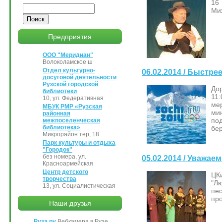
16
Поиск
Ми
Предприятия
ООО "Меридиан"
Волоколамское ш
Отдел культурно-
06.02.2014 / Быстре
досуговой деятельности
Рузской городской
Дор
библиотеки
11
10, ул. Федеративная
ме
МБУК РМР «Рузская
мин
районная
по
межпоселенческая
библиотека»
бер
Микрорайон тер, 18
Парк культуры и отдыха
"Городок"
без номера, ул.
05.02.2014 / Уважае
Красноармейская
Центр детского
ЦКи
творчества
"Л
13, ул. Социалистическая
пе
про
Наши друзья
Руза.ру
Вебкамера в Рузе