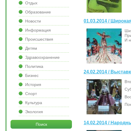
Отдых
Образование
01.03.2014 / Широк
Новости
Информация
Ши
Пр
Происшествия
И н
Детям
Здравоохранение
Политика
24.02.2014 / Выстав
Бизнес
Вто
История
Суб
Спорт
Вос
Культура
По
Экология
14.02.2014 / Народн
Поиск