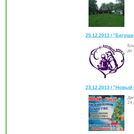
25.12.2013 / "Бегущи
Бл
до 
23.12.2013 / "Новый
Дво
24 