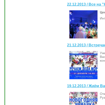
22.12.2013 / Все на
Цен
Инт
21.12.2013 / Встреч
Уже
Ва
кон
19.12.2013 / Ждём В
От
Ру