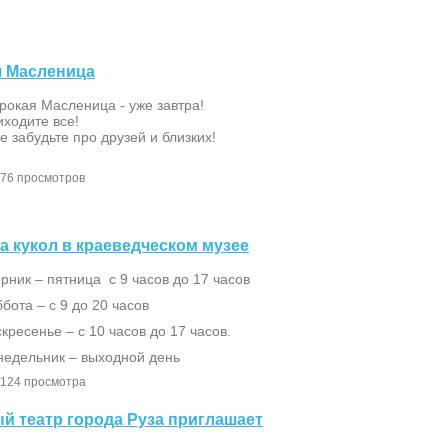
ая Масленица
рокая Масленица - уже завтра!
иходите все!
е забудьте про друзей и близких!
76 просмотров
ка кукол в краеведческом музее
рник – пятница с 9 часов до 17 часов
бота – с 9 до 20 часов
кресенье – с 10 часов до 17 часов.
недельник – выходной день
124 просмотра
ый театр города Руза приглашает