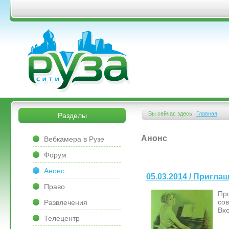
Перейти к основному содержанию
&bsps;
&bsps;
Вы сейчас здесь:
Главная
Разделы
Вы здесь
&bsps;
Анонс
Вебкамера в Рузе
Форум
Анонс
05.03.2014 / Пригла
Право
Про
сов
Развлечения
Вх
Телецентр