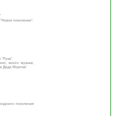
.
 "Новое поколение".
 "Руза".
нях, много музыки,
та Деда Мороза!
родского поселения