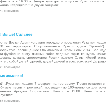
 февраля в 16.00 в Центре культуры и искусств Рузы состоится 
хаила Старицкого "За двумя зайцами"
42 просмотра
е! Выше! Сильнее!
огие Друзья!Администрация городского поселения Руза приглашае
:00 на территорию Спорткомплекса Руза (стадион "Урожай")
роприятие, посвященное Олимпийским играм Сочи 2014! Вас ждут
и футбол на снегу, лыжный забег, ледяные горки, конкурсы, зажи
ддержку команд спортсменов России зажжем Олимпийский огонь
ите с собой детей, друзей, друзей друзей и всех всех всех! До радо
28 просмотров
мые земляки!
И г.Рузы приглашает 7 февраля на программу "Песня остается с 
юбимые песни и романсы", посвященную 100-летию со дня рожд
сенника Аркадия Островского. Начало в 19:00. Цена билет
пустите!
67 просмотров