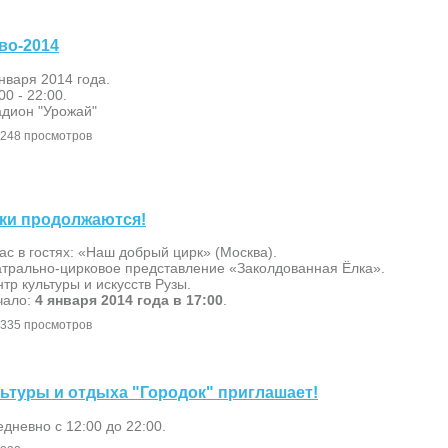
тво-2014
нваря 2014 года.
00 - 22:00.
адион "Урожай"
248 просмотров
ники продолжаются!
ас в гостях: «Наш добрый цирк» (Москва).
атрально-цирковое представление «Заколдованная Ёлка».
тр культуры и искусств Рузы.
чало:
4 января 2014 года в 17:00
.
335 просмотров
ультуры и отдыха "Городок" приглашает!
дневно с 12:00 до 22:00.