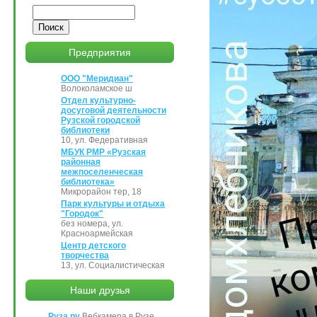
Поиск
Предприятия
ООО "Меридиан"
Волоколамское ш
Отдел культурно-
досуговой деятельности
Рузской городской
библиотеки
10, ул. Федеративная
МБУК РМР «Рузская
районная
межпоселенческая
библиотека»
Микрорайон тер, 18
Парк культуры и отдыха
"Городок"
без номера, ул.
Красноармейская
Центр детского
творчества
13, ул. Социалистическая
Наши друзья
Руза.ру
Вебкамера в Рузе