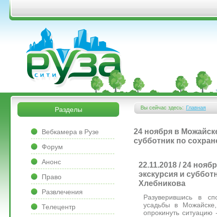
Перейти к основному содержанию
&bsps;
&bsps;
Вы сейчас здесь:
Главная
Разделы
Вы здесь
&bsps;
24 ноября в Можайск
Вебкамера в Рузе
субботник по сохра
Форум
Анонс
22.11.2018 / 24 ноя
экскурсия и суббот
Право
Хлебникова
Развлечения
Разуверившись в сп
усадьбы в Можайске,
Телецентр
опрокинуть ситуацию 