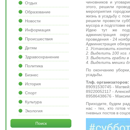
чиновников и уговари
Отдых
этого, решили прово
мероприятия городские
Образование
жизнь в усадьбу с по
решили провести субб
Новости
мусора и подготовке 
Идею тут же подх
Информация
администрация окру
Происшествия
проведения - 24 ноябр
Администрация обязуе
Детям
1. Установить конте
2. Выделить 100 хоз.
Здравоохранение
3. Выделить грабли в
4. Выделить мешки д
Политика
По окончанию уборки,
усадьбы.
Бизнес
Тлф. организаторов
История
89091530745 - Матвей
89220052117 - Алексе
Спорт
89586438676 - Макси
Культура
Приходите, будем рад
нас - тех, кто готов 
Экология
гневных постов в соцсе
Поиск